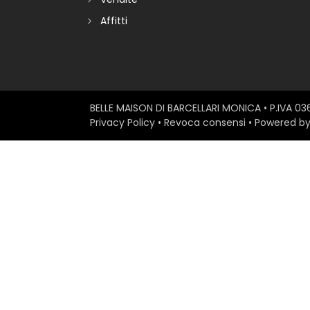
Affitti
BELLE MAISON DI BARCELLARI MONICA
• P.IVA 0
Privacy Policy
•
Revoca consensi
• Powered b