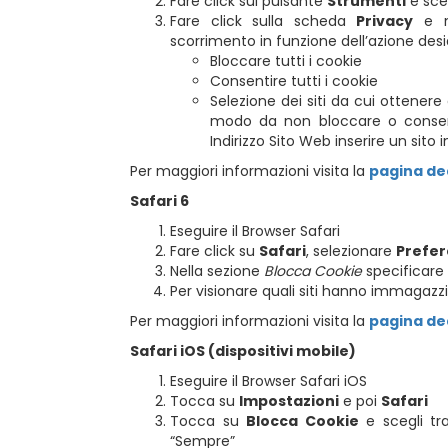
Fare click sul pulsante
Strumenti
e sce
Fare click sulla scheda
Privacy
e ne
scorrimento in funzione dell’azione desi
Bloccare tutti i cookie
Consentire tutti i cookie
Selezione dei siti da cui ottenere
modo da non bloccare o consentir
Indirizzo Sito Web inserire un sit
Per maggiori informazioni visita la
pagina de
Safari 6
Eseguire il Browser Safari
Fare click su
Safari
, selezionare
Prefe
Nella sezione
Blocca Cookie
specificare 
Per visionare quali siti hanno immagazz
Per maggiori informazioni visita la
pagina de
Safari iOS (dispositivi mobile)
Eseguire il Browser Safari iOS
Tocca su
Impostazioni
e poi
Safari
Tocca su
Blocca Cookie
e scegli tra 
“Sempre”